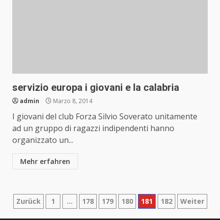
servizio europa i giovani e la calabria
admin
Marzo 8, 2014
I giovani del club Forza Silvio Soverato unitamente
ad un gruppo di ragazzi indipendenti hanno
organizzato un...
Mehr erfahren
Paginazione
Zurück
1
…
178
179
180
181
182
Weiter