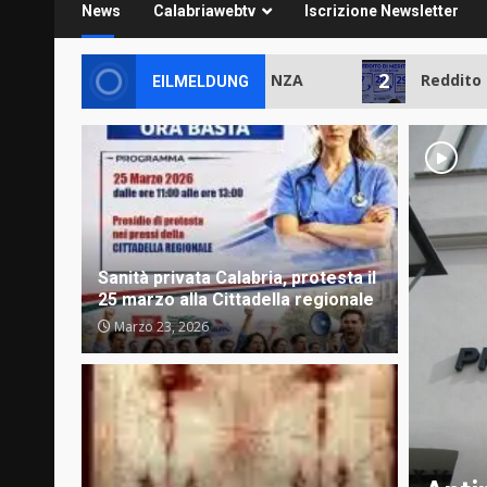
News
Calabriawebtv
Iscrizione Newsletter
1
2
UNIONEASSISTENZA
Reddito di M
EILMELDUNG
Sanità privata Calabria, protesta il
25 marzo alla Cittadella regionale
Marzo 23, 2026
Sposato (OPI): “Più