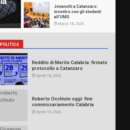
la
Operazione polizia Catanzaro:
Jovanotti a Catanzaro:
Procura
incontro con gli studenti
all’UMG
admin
Aprile 8, 2026
Marzo 18, 2026
POLITICA
Reddito di Merito Calabria: firmato
protocollo a Catanzaro
Aprile 16, 2026
Roberto Occhiuto oggi: fine
commissariamento Calabria
Aprile 10, 2026