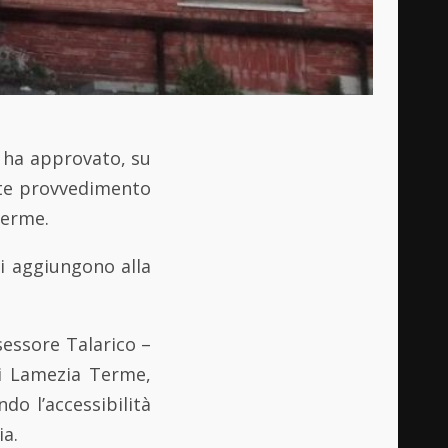
ha approvato, su
e provvedimento
Terme.
si aggiungono alla
essore Talarico –
di Lamezia Terme,
do l’accessibilità
ia.