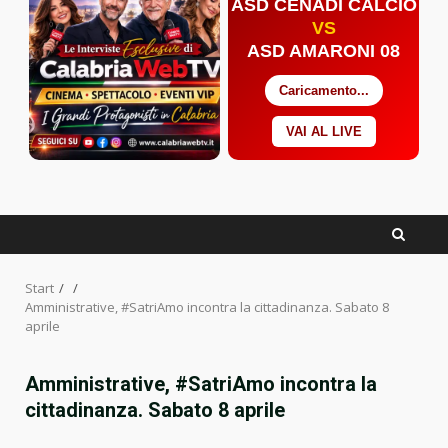
ASD CENADI CALCIO
VS
ASD AMARONI 08
Caricamento...
VAI AL LIVE
Facebook
Twitter
YouTube
Start
Amministrative, #SatriAmo incontra la cittadinanza. Sabato 8
aprile
Amministrative, #SatriAmo incontra la
cittadinanza. Sabato 8 aprile