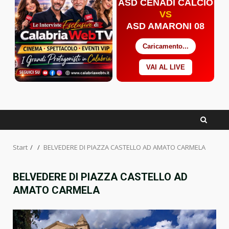
ASD CENADI CALCIO
VS
ASD AMARONI 08
Caricamento...
VAI AL LIVE
Facebook
Twitter
YouTube
Start
BELVEDERE DI PIAZZA CASTELLO AD AMATO CARMELA
BELVEDERE DI PIAZZA CASTELLO AD
AMATO CARMELA