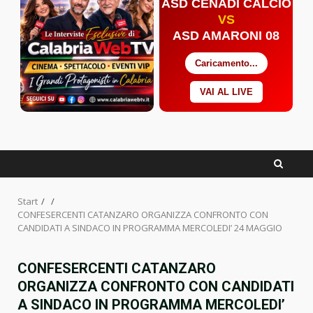
ASD CENADI CALCIO
VS
ASD AMARONI 08
Caricamento...
VAI AL LIVE
Facebook
Twitter
YouTube
Start
CONFESERCENTI CATANZARO ORGANIZZA CONFRONTO CON
CANDIDATI A SINDACO IN PROGRAMMA MERCOLEDI’ 24 MAGGIO
CONFESERCENTI CATANZARO
ORGANIZZA CONFRONTO CON CANDIDATI
A SINDACO IN PROGRAMMA MERCOLEDI’