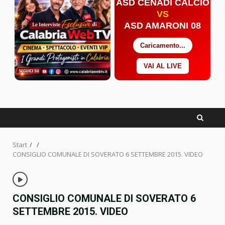
ASD CENADI CALCIO
VS
ASD AMARONI 08
Caricamento...
VAI AL LIVE
Facebook
Twitter
YouTube
Start
CONSIGLIO COMUNALE DI SOVERATO 6 SETTEMBRE 2015. VIDEO
CONSIGLIO COMUNALE DI SOVERATO 6
SETTEMBRE 2015. VIDEO