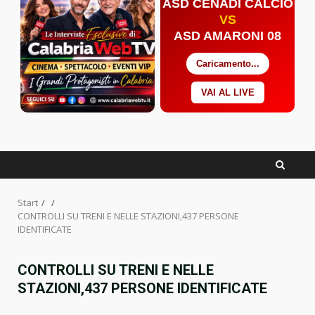
ASD CENADI CALCIO
VS
ASD AMARONI 08
Caricamento...
VAI AL LIVE
Facebook
Twitter
YouTube
Start
CONTROLLI SU TRENI E NELLE STAZIONI,437 PERSONE
IDENTIFICATE
CONTROLLI SU TRENI E NELLE
STAZIONI,437 PERSONE IDENTIFICATE