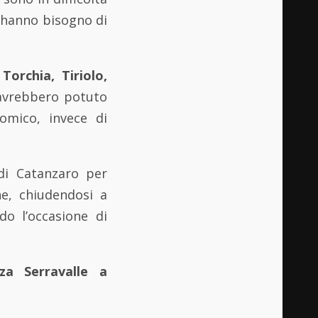
 hanno bisogno di
i
Torchia, Tiriolo,
avrebbero potuto
nomico, invece di
i Catanzaro per
he, chiudendosi a
do l’occasione di
za Serravalle a