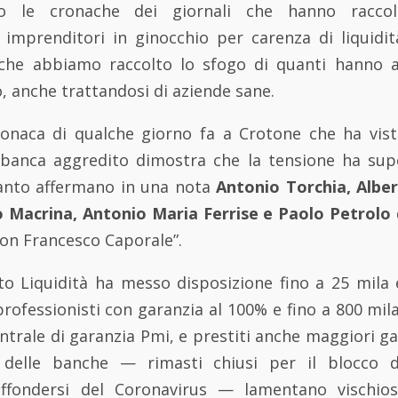
o le cronache dei giornali che hanno racco
 imprenditori in ginocchio per carenza di liquidi
he abbiamo raccolto lo sfogo di quanti hanno av
o, anche trattandosi di aziende sane.
cronaca di qualche giorno fa a Crotone che ha vist
 banca aggredito dimostra che la tensione ha supe
quanto affermano in una nota
Antonio Torchia, Albert
o Macrina, Antonio Maria Ferrise e Paolo Petrolo
“Don Francesco Caporale”.
to Liquidità ha messo disposizione fino a 25 mila 
professionisti con garanzia al 100% e fino a 800 mila
trale di garanzia Pmi, e prestiti anche maggiori gar
i delle banche — rimasti chiusi per il blocco de
iffondersi del Coronavirus — lamentano vischios