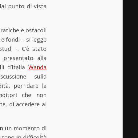
dal punto di vista
ratiche e ostacoli
e fondi – si legge
tudi -. C’è stato
 presentato alla
i d’Italia
Wanda
cussione sulla
dità, per dare la
enditori che non
e, di accedere ai
 in un momento di
sono in difficoltà