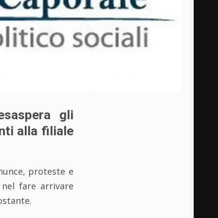
esaspera gli
i alla filiale
enunce, proteste e
nel fare arrivare
ostante.