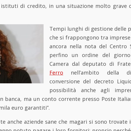
istituti di credito, in una situazione molto grave 
Tempi lunghi di gestione delle p
che si frappongono tra imprese 
ancora nella nota del Centro S
perfino un ordine del giorno
Camera dal deputato di Fratell
Ferro
nell’ambito della dis
conversione del decreto Liqui
possibilità anche agli impr
n banca, ma un conto corrente presso Poste Italian
 mila euro garantiti”.
ate anche aziende sane che magari si sono trovate
hanno potuto pagare i loro fornitori: proprio perché 