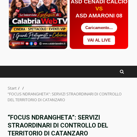
ASD CENADI CALCIO
VS
ASD AMARONI 08
Caricamento...
VAI AL LIVE
Facebook
Twitter
YouTube
Start
“FOCUS NDRANGHETA”: SERVIZI STRAORDINARI DI CONTROLLO
DEL TERRITORIO DI CATANZARO
“FOCUS NDRANGHETA”: SERVIZI
STRAORDINARI DI CONTROLLO DEL
TERRITORIO DI CATANZARO