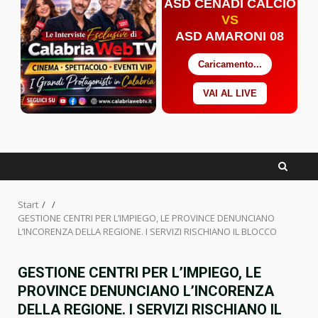
ASD CENADI CALCIO
VS
ASD AMARONI 08
Caricamento...
VAI AL LIVE
Facebook
Twitter
YouTube
Start
GESTIONE CENTRI PER L’IMPIEGO, LE PROVINCE DENUNCIANO
L’INCORENZA DELLA REGIONE. I SERVIZI RISCHIANO IL BLOCCO
GESTIONE CENTRI PER L’IMPIEGO, LE
PROVINCE DENUNCIANO L’INCORENZA
DELLA REGIONE. I SERVIZI RISCHIANO IL