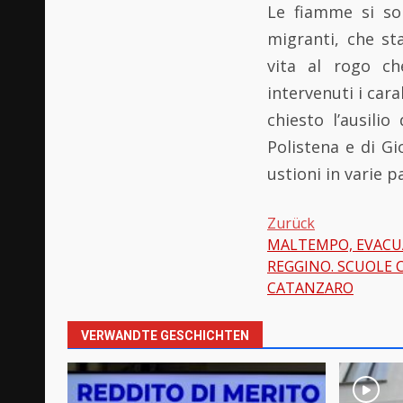
Le fiamme si so
migranti, che st
vita al rogo ch
intervenuti i car
chiesto l’ausilio
Polistena e di Gi
ustioni in varie p
Zurück
MALTEMPO, EVACUA
Beitragsnavi
REGGINO. SCUOLE 
CATANZARO
VERWANDTE GESCHICHTEN