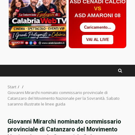
ASD CENADI CALCIO
VS
ASD AMARONI 08
Caricamento...
VAI AL LIVE
Facebook
Twitter
YouTube
Start
Giovanni Mirarchi nominato commissario provinciale di
Catanzaro del Movimento Nazionale per la Sovranità. Sabato
saranno illustrate le linee guida
Giovanni Mirarchi nominato commissario
provinciale di Catanzaro del Movimento