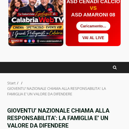
ASD CENADI CALCIO
VS
ASD AMARONI 08
Caricamento...
VAI AL LIVE
Facebook
Twitter
YouTube
Start
GIOVENTU’ NAZIONALE CHIAMA ALLA RESPONSABILITA’: LA
FAMIGLIA E’ UN VALORE DA DIFENDERE
GIOVENTU’ NAZIONALE CHIAMA ALLA
RESPONSABILITA’: LA FAMIGLIA E’ UN
VALORE DA DIFENDERE