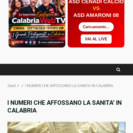
ASD CENADI CALCIO
VS
ASD AMARONI 08
Caricamento...
VAI AL LIVE
Facebook
Twitter
YouTube
Start
I NUMERI CHE AFFOSSANO LA SANITA’ IN CALABRIA
I NUMERI CHE AFFOSSANO LA SANITA’ IN
CALABRIA