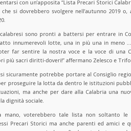
ntarsi con un’apposita “Lista Precari Storici Calabr
li che si dovrebbero svolgere nell’autunno 2019 o, 
20.
i calabresi sono pronti a battersi per entrare in Co
atto innumerevoli lotte, una in più una in meno 
oter far sentire la nostra voce e la voce di una C
ri più sacri diritti-doveri!” affermano Zelesco e Trifol
asi sicuramente potrebbe portare al Consiglio regio
r proseguire la lotta da dentro le istituzioni pubbl
ituazioni, ma anche per dare alla Calabria una nuo
a dignità sociale.
lla mano, voterebbero tale lista non soltanto le
essi Precari Storici ma anche parenti ed amici e q