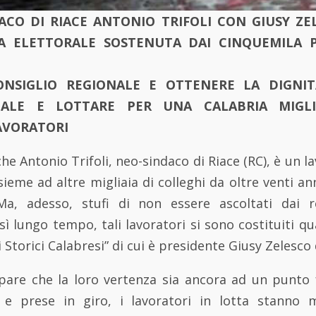
ACO DI RIACE ANTONIO TRIFOLI CON GIUSY ZE
A ELETTORALE SOSTENUTA DAI CINQUEMILA P
LABRESI. 
ONSIGLIO REGIONALE E OTTENERE LA DIGNIT
ALE E LOTTARE PER UNA CALABRIA MIGL
AVORATORI
he Antonio Trifoli, neo-sindaco di Riace (RC), è un l
sieme ad altre migliaia di colleghi da oltre venti an
 Ma, adesso, stufi di non essere ascoltati dai r
osì lungo tempo, tali lavoratori si sono costituiti q
 Storici Calabresi” di cui è presidente Giusy Zelesco
pare che la loro vertenza sia ancora ad un punto 
i e prese in giro, i lavoratori in lotta stanno 