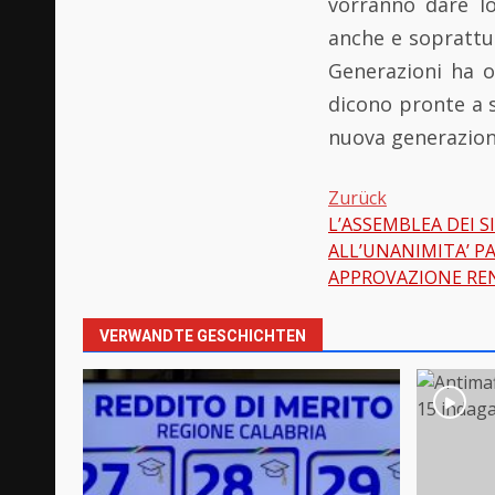
vorranno dare l
anche e soprattut
Generazioni ha of
dicono pronte a s
nuova generazione
Zurück
L’ASSEMBLEA DEI S
Beitragsnavi
ALL’UNANIMITA’ P
APPROVAZIONE RE
VERWANDTE GESCHICHTEN