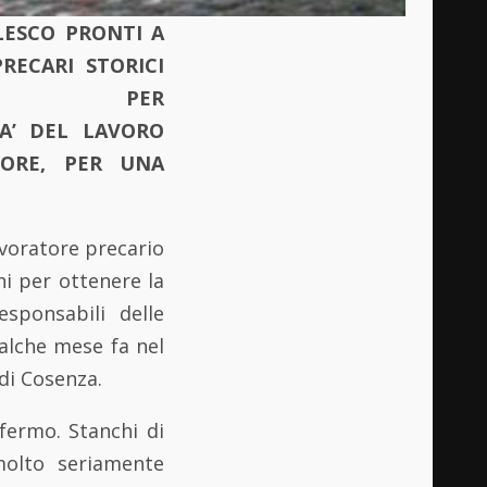
LESCO PRONTI A
RECARI STORICI
PER
A’ DEL LAVORO
IORE, PER UNA
avoratore precario
ni per ottenere la
esponsabili delle
ualche mese fa nel
 di Cosenza.
fermo. Stanchi di
molto seriamente