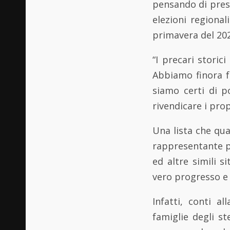
pensando di prese
elezioni regiona
primavera del 20
“I precari storic
Abbiamo finora f
siamo certi di p
rivendicare i prop
Una lista che qu
rappresentante pe
ed altre simili s
vero progresso e l
Infatti, conti a
famiglie degli st