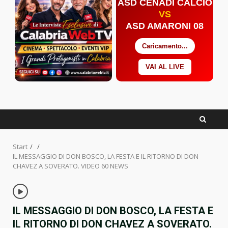
ASD CENADI CALCIO
VS
ASD AMARONI 08
Caricamento...
VAI AL LIVE
Facebook
Twitter
YouTube
Start
IL MESSAGGIO DI DON BOSCO, LA FESTA E IL RITORNO DI DON
CHAVEZ A SOVERATO. VIDEO 60 NEWS
IL MESSAGGIO DI DON BOSCO, LA FESTA E
IL RITORNO DI DON CHAVEZ A SOVERATO.