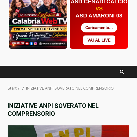
ASD CENADI CALCIO
VS
ASD AMARONI 08
Caricamento...
VAI AL LIVE
Facebook
Twitter
YouTube
Start
INIZIATIVE ANPI SOVERATO NEL COMPRENSORIO
INIZIATIVE ANPI SOVERATO NEL
COMPRENSORIO