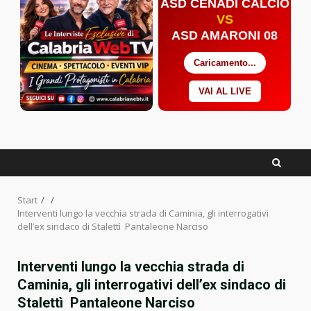
ASD CENADI CALCIO
VS
ASD AMARONI 08
Caricamento...
VAI AL LIVE
Facebook
Twitter
YouTube
Start
Interventi lungo la vecchia strada di Caminia, gli interrogativi
dell’ex sindaco di Stalettì Pantaleone Narciso
Interventi lungo la vecchia strada di
Caminia, gli interrogativi dell’ex sindaco di
Stalettì Pantaleone Narciso