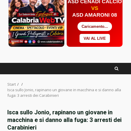
ASD CENADI CALCIO
VS
ASD AMARONI 08
Caricamento...
VAI AL LIVE
Facebook
Twitter
YouTube
Start
Isca sullo Jonio, rapinano un giovane in macchina e si danno alla
fuga: 3 arresti dei Carabinieri
Isca sullo Jonio, rapinano un giovane in
macchina e si danno alla fuga: 3 arresti dei
Carabinieri