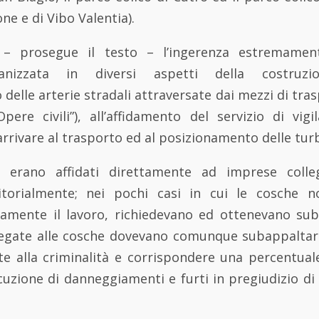
ne e di Vibo Valentia).
 – prosegue il testo – l’ingerenza estremament
ganizzata in diversi aspetti della costruz
delle arterie stradali attraversate dai mezzi di tra
pere civili”), all’affidamento del servizio di vigi
 arrivare al trasporto ed al posizionamento delle tur
i erano affidati direttamente ad imprese colle
itorialmente; nei pochi casi in cui le cosche n
ttamente il lavoro, richiedevano ed ottenevano sub
egate alle cosche dovevano comunque subappaltare
ate alla criminalità e corrispondere una percentual
ecuzione di danneggiamenti e furti in pregiudizio di