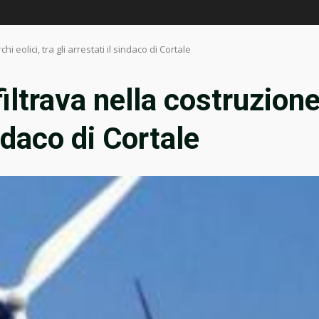
i eolici, tra gli arrestati il sindaco di Cortale
iltrava nella costruzione 
indaco di Cortale