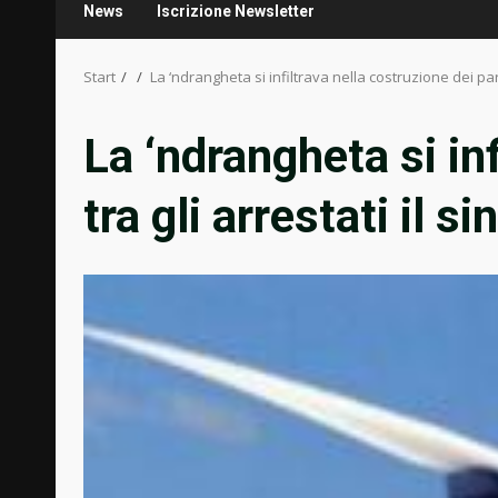
News
Iscrizione Newsletter
Start
La ‘ndrangheta si infiltrava nella costruzione dei parch
La ‘ndrangheta si inf
tra gli arrestati il s