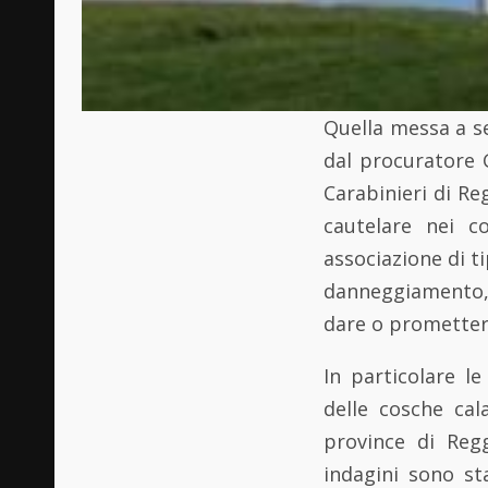
Quella messa a se
dal procuratore 
Carabinieri di Re
cautelare nei co
associazione di t
danneggiamento, a
dare o promettere
In particolare l
delle cosche cala
province di Regg
indagini sono st