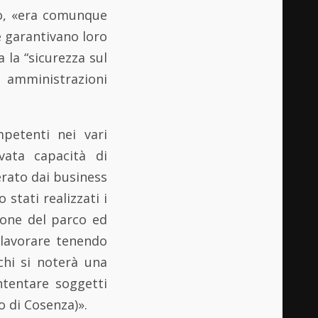
to, «era comunque
e garantivano loro
 la “sicurezza sul
 amministrazioni
mpetenti nei vari
vata capacità di
erato dai business
 stati realizzati i
ione del parco ed
 lavorare tenendo
rchi si noterà una
ntentare soggetti
o di Cosenza)».