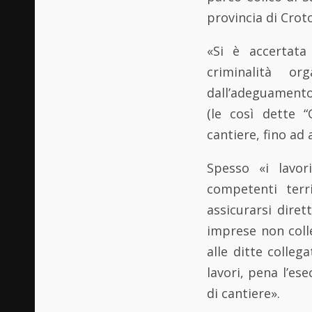
provincia di Croto
«Si è accertata
criminalità or
dall’adeguamento 
(le così dette “O
cantiere, fino ad
Spesso «i lavor
competenti terr
assicurarsi dire
imprese non coll
alle ditte colleg
lavori, pena l’es
di cantiere».