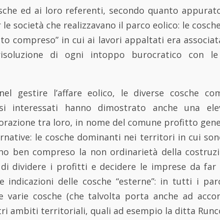
 cosche ed ai loro referenti, secondo quanto appura
 le società che realizzavano il parco eolico: le cosch
to compreso” in cui ai lavori appaltati era associata
risoluzione di ogni intoppo burocratico con le
«nel gestire l’affare eolico, le diverse cosche co
resi interessati hanno dimostrato anche una ele
orazione tra loro, in nome del comune profitto gen
rnative: le cosche dominanti nei territori in cui sono
nno ben compreso la non ordinarietà della costruz
di dividere i profitti e decidere le imprese da far
 indicazioni delle cosche “esterne”: in tutti i pa
e varie cosche (che talvolta porta anche ad acco
ri ambiti territoriali, quali ad esempio la ditta Runc