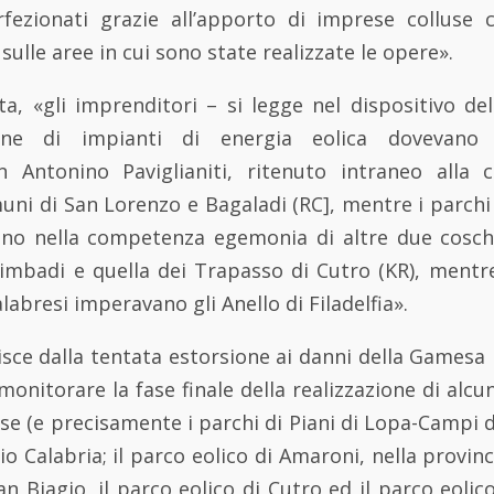
fezionati grazie all’apporto di imprese colluse
ulle aree in cui sono state realizzate le opere».
ta, «gli imprenditori – si legge nel dispositivo d
zione di impianti di energia eolica dovevano 
on Antonino Paviglianiti, ritenuto intraneo alla co
i di San Lorenzo e Bagaladi (RC], mentre i parchi 
ano nella competenza egemonia di altre due cosch
imbadi e quella dei Trapasso di Cutro (KR), mentre 
alabresi imperavano gli Anello di Filadelfia».
isce dalla tentata estorsione ai danni della Gamesa Eo
onitorare la fase finale della realizzazione di alcun
ese (e precisamente i parchi di Piani di Lopa-Campi di
o Calabria; il parco eolico di Amaroni, nella provinc
an Biagio, il parco eolico di Cutro ed il parco eolico