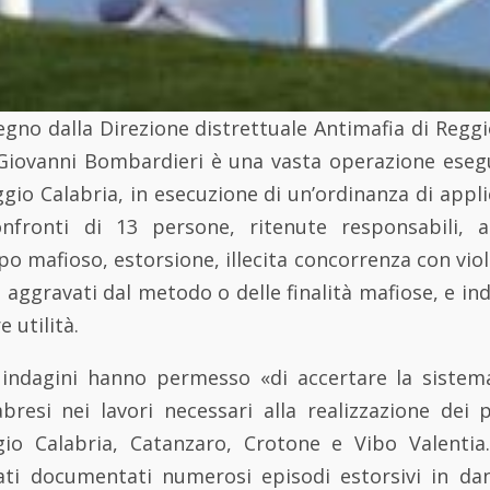
gno dalla Direzione distrettuale Antimafia di Reggi
Giovanni Bombardieri è una vasta operazione esegu
ggio Calabria, in esecuzione di un’ordinanza di appl
nfronti di 13 persone, ritenute responsabili, a
ipo mafioso, estorsione, illecita concorrenza con vio
ggravati dal metodo o delle finalità mafiose, e in
 utilità.
e indagini hanno permesso «di accertare la sistemat
bresi nei lavori necessari alla realizzazione dei p
io Calabria, Catanzaro, Crotone e Vibo Valentia
ati documentati numerosi episodi estorsivi in da