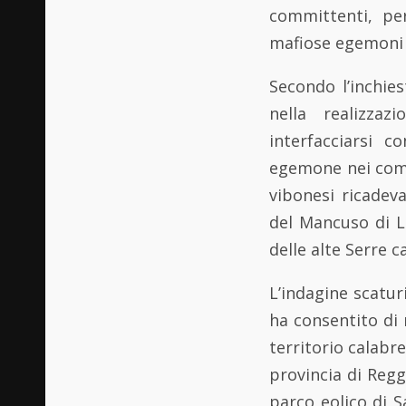
committenti, per
mafiose egemoni s
Secondo l’inchies
nella realizza
interfacciarsi c
egemone nei comun
vibonesi ricadev
del Mancuso di L
delle alte Serre c
L’indagine scatur
ha consentito di m
territorio calabr
provincia di Reggi
parco eolico di S