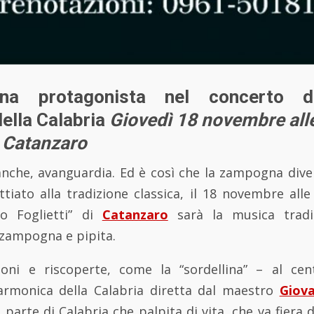
na protagonista
nel concerto de
della Calabria
Giovedì 18 novembre alle
 Catanzaro
 anche, avanguardia. Ed è così che la zampogna dive
ttiato alla tradizione classica, il 18 novembre all
o Foglietti” di
Catanzaro
sarà la musica tradi
zampogna e pipita.
ioni e riscoperte, come la “sordellina” – al cen
ilarmonica della Calabria diretta dal maestro
Giov
 parte di Calabria che palpita di vita, che va fiera d