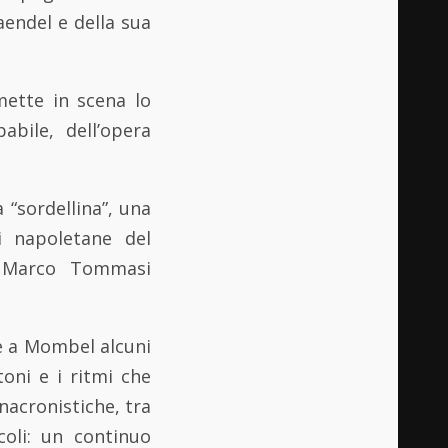
aendel e della sua
mette in scena lo
bile, dell’opera
 “sordellina”, una
i napoletane del
a Marco Tommasi
e a Mombel alcuni
toni e i ritmi che
anacronistiche, tra
oli: un continuo