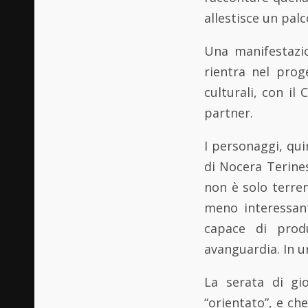
allestisce un palc
Una manifestazi
rientra nel prog
culturali, con i
partner.
I personaggi, qui
di Nocera Terines
non è solo terre
meno interessan
capace di prod
avanguardia. In u
La serata di gio
“orientato”, e ch