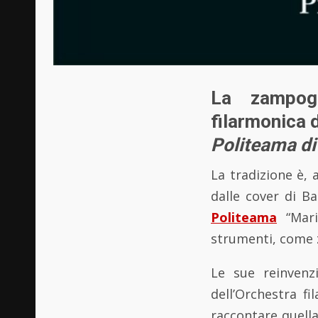
La zampog
filarmonica 
Politeama di
La tradizione è,
dalle cover di Ba
Politeama
“Mari
strumenti, come 
Le sue reinvenz
dell’Orchestra f
raccontare quella