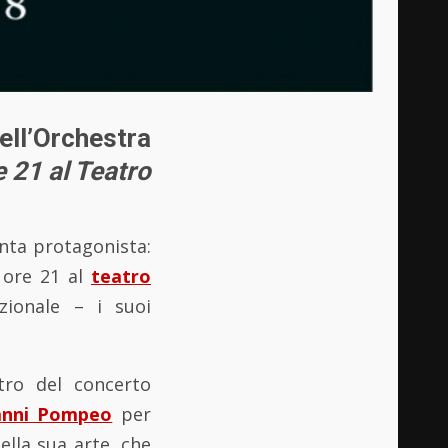
ll’Orchestra
 21 al Teatro
nta protagonista:
e ore 21 al
teatro
zionale – i suoi
tro del concerto
anni Pompeo
per
ella sua arte, che