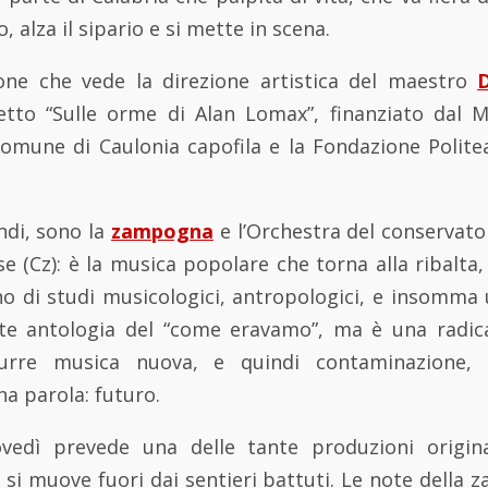
o, alza il sipario e si mette in scena.
one che vede la direzione artistica del maestro
etto “Sulle orme di Alan Lomax”, finanziato dal M
l Comune di Caulonia capofila e la Fondazione Polit
ndi, sono la
zampogna
e l’Orchestra del conservator
e (Cz): è la musica popolare che torna alla ribalt
no di studi musicologici, antropologici, e insomma 
te antologia del “come eravamo”, ma è una radica
urre musica nuova, e quindi contaminazione, s
na parola: futuro.
vedì prevede una delle tante produzioni origina
e si muove fuori dai sentieri battuti. Le note della