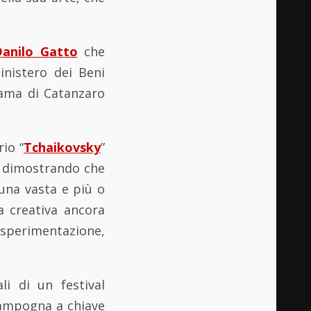
Danilo Gatto
che
inistero dei Beni
eama di Catanzaro
io “
Tchaikovsky
”
a, dimostrando che
una vasta e più o
 creativa ancora
perimentazione,
li di un festival
 zampogna a chiave