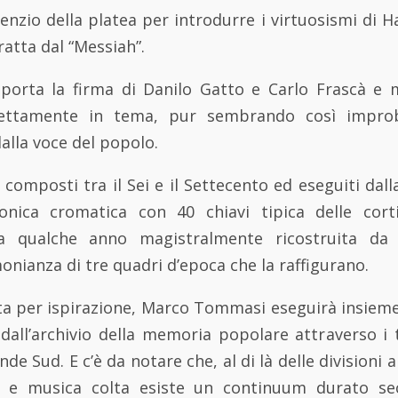
lenzio della platea per introdurre i virtuosismi di H
ratta dal “Messiah”.
porta la firma di Danilo Gatto e Carlo Frascà e 
fettamente in tema, pur sembrando così improba
dalla voce del popolo.
composti tra il Sei e il Settecento ed eseguiti dalla
onica cromatica con 40 chiavi tipica delle cort
da qualche anno magistralmente ricostruita d
onianza di tre quadri d’epoca che la raffigurano.
sta per ispirazione, Marco Tommasi eseguirà insiem
dall’archivio della memoria popolare attraverso i 
de Sud. E c’è da notare che, al di là delle divisioni 
 e musica colta esiste un continuum durato sec