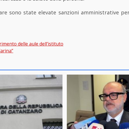
olare sono state elevate sanzioni amministrative pe
imento delle aule dell’istituto
gation
arina”