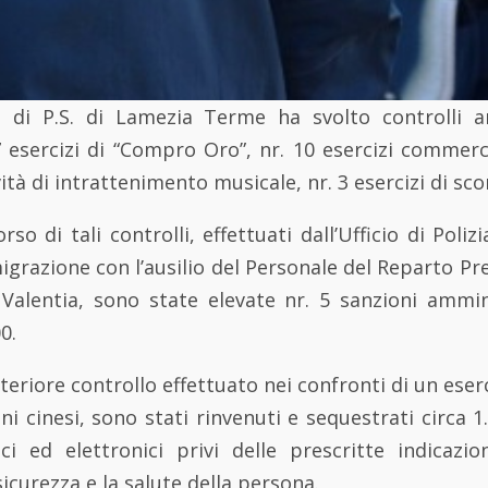
 di P.S. di Lamezia Terme ha svolto controlli a
7 esercizi di “Compro Oro”, nr. 10 esercizi commercia
vità di intrattenimento musicale, nr. 3 esercizi di s
li controlli, effettuati dall’Ufficio di Polizia
migrazione con l’ausilio del Personale del Reparto P
 Valentia, sono state elevate nr. 5 sanzioni ammin
0.
lteriore controllo effettuato nei confronti di un ese
ni cinesi, sono stati rinvenuti e sequestrati circa 1.
ici ed elettronici privi delle prescritte indicazi
sicurezza e la salute della persona.