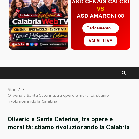
ASD CENADI CALCIO
VS
ASD AMARONI 08
Caricamento...
VAI AL LIVE
Facebook
Twitter
YouTube
Start
Oliverio a Santa Caterina, tra opere e moralità: stiamo
rivoluzionando la Calabria
Oliverio a Santa Caterina, tra opere e
moralità: stiamo rivoluzionando la Calabria