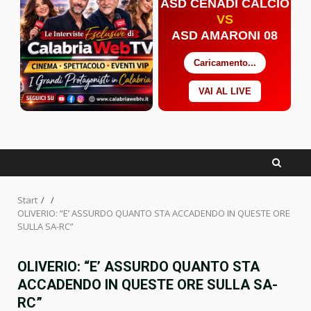
ASD CENADI CALCIO
VS
ASD AMARONI 08
Caricamento...
VAI AL LIVE
Facebook
Twitter
YouTube
Start
OLIVERIO: “E’ ASSURDO QUANTO STA ACCADENDO IN QUESTE ORE
SULLA SA-RC”
OLIVERIO: “E’ ASSURDO QUANTO STA
ACCADENDO IN QUESTE ORE SULLA SA-
RC”