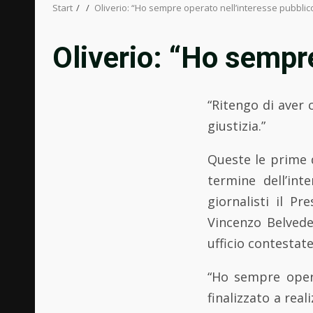
Start
Oliverio: “Ho sempre operato nell’interesse pubblic
Oliverio: “Ho sempre
“Ritengo di aver 
giustizia.”
Queste le prime d
termine dell’int
giornalisti il P
Vincenzo Belvede
ufficio contestate
“Ho sempre oper
finalizzato a rea