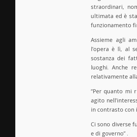
straordinari, no
ultimata ed è st
funzionamento fin
Assieme agli amm
l’opera è lì, al
sostanza dei fat
luoghi. Anche r
relativamente all
“Per quanto mi r
agito nell’interes
in contrasto con 
Ci sono diverse f
e di governo” .