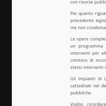
con risorse pubbl
Per quanto riguard
precedente legis
me non condivisa 
Le opere compleme
un programma ge
interventi per a
cimitero di inco
stessi interventi 
Gli impianti di 
cattedrale nel d
pubbliche.
Voglio ricordar