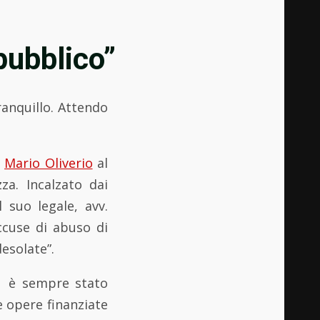
pubblico”
ranquillo. Attendo
e
Mario Oliverio
al
za. Incalzato dai
 suo legale, avv.
ccuse di abuso di
desolate”.
o è sempre stato
e opere finanziate