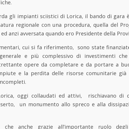
iche.
a gli impianti sciistici di Lorica, il bando di gara 
latura regionale con una procedura, quella del Proj
ed anzi avversata quando ero Presidente della Provi
ntari, cui si fa riferimento, sono state finanziat
nerale e più complessivo di investimenti che
ltrettante opere da completare e da portare a b
mpiute e la perdita delle risorse comunitarie già
incompleti.
Lorica, oggi collaudati ed attivi, rischiavano di d
eserto, un monumento allo spreco e alla dissipazi
e che anche grazie all’importante ruolo degl