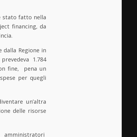
è stato fatto nella
ect financing, da
ncia.
e dalla Regione in
 prevedeva 1.784
uon fine, pena un
 spese per quegli
iventare un’altra
one delle risorse
i amministratori