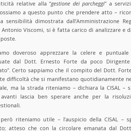
ticità relative alla “
gestione dei parcheggi
” a serviz
ossiamo a questo punto che prendere atto – ricon
 sensibilità dimostrata dall’Amministrazione Reg
 Antonio Viscomi, si è fatta carico di analizzare e d
poste.
iamo doveroso apprezzare la celere e puntuale 
iduate dal Dott. Ernesto Forte da poco Dirigent
to”. Certo sappiamo che il compito del Dott. Forte
nte difficoltà che si manifestano quotidianamente ne
ale, ma la strada riteniamo – dichiara la CISAL – s
 avanti lascia ben sperare anche per la risoluz
tionali.
erò riteniamo utile – l’auspicio della CISAL – spo
to; atteso che con la circolare emanata dal Dot