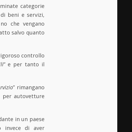
erminate categorie
 di beni e servizi,
rtuno che vengano
 fatto salvo quanto
rigoroso controllo
li
” e per tanto il
rvizio
” rimangano
o per autovetture
dante in un paese
o invece di aver