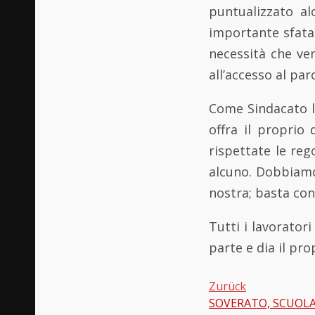
puntualizzato al
importante sfatar
necessità che ven
all’accesso al par
Come Sindacato la
offra il proprio 
rispettate le reg
alcuno. Dobbiamo
nostra; basta con 
Tutti i lavorator
parte e dia il pro
Zurück
SOVERATO, SCUOLA
Beitragsnavi