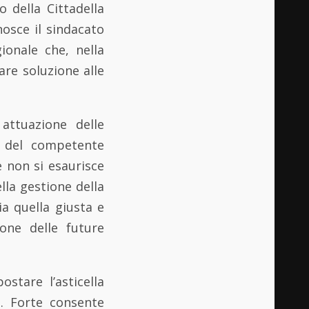
io della Cittadella
osce il sindacato
ionale che, nella
are soluzione alle
attuazione delle
e del competente
 non si esaurisce
lla gestione della
ia quella giusta e
ione delle future
stare l’asticella
t. Forte consente