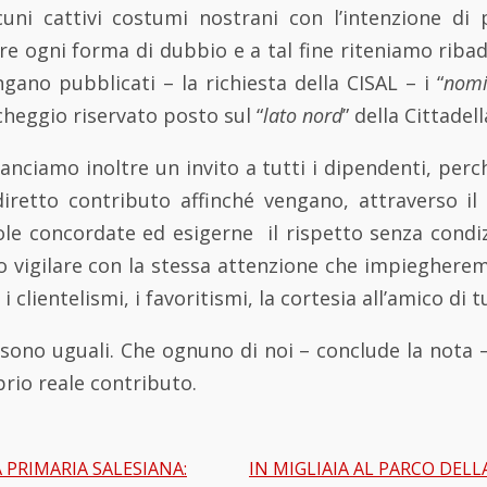
cuni cattivi costumi nostrani con l’intenzione di 
e ogni forma di dubbio e a tal fine riteniamo riba
gano pubblicati – la richiesta della CISAL – i “
nomi
cheggio riservato posto sul “
lato nord
” della Cittadel
nciamo inoltre un invito a tutti i dipendenti, perc
diretto contributo affinché vengano, attraverso il
ole concordate ed esigerne il rispetto senza condiz
 vigilare con la stessa attenzione che impieghere
i clientelismi, i favoritismi, la cortesia all’amico di t
i sono uguali. Che ognuno di noi – conclude la nota –
prio reale contributo.
 PRIMARIA SALESIANA:
IN MIGLIAIA AL PARCO DELL
gation