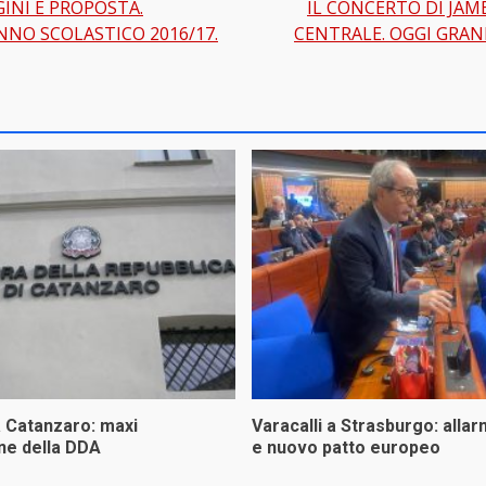
INI E PROPOSTA.
IL CONCERTO DI JAM
NO SCOLASTICO 2016/17.
CENTRALE. OGGI GRAN
a Catanzaro: maxi
Varacalli a Strasburgo: allar
ne della DDA
e nuovo patto europeo