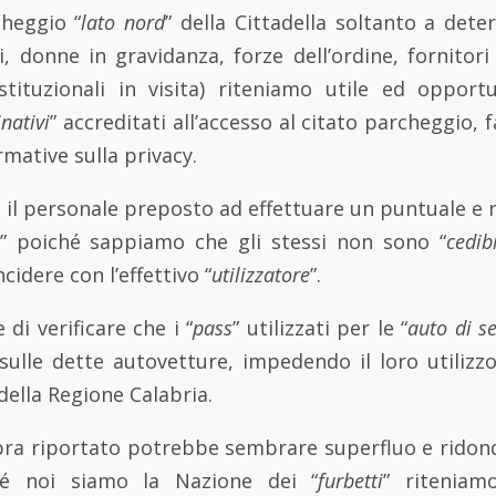
cheggio “
lato nord
” della Cittadella soltanto a det
li, donne in gravidanza, forze dell’ordine, fornitori
stituzionali in visita) riteniamo utile ed oppo
nativi
” accreditati all’accesso al citato parcheggio,
rmative sulla privacy.
 il personale preposto ad effettuare un puntuale e 
” poiché sappiamo che gli stessi non sono “
cedibi
ncidere con l’effettivo “
utilizzatore
”.
di verificare che i “
pass
” utilizzati per le “
auto di se
 sulle dette autovetture, impedendo il loro utilizz
della Regione Calabria.
ra riportato potrebbe sembrare superfluo e ridon
hé noi siamo la Nazione dei “
furbetti
” riteniam