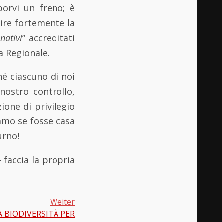
porvi un freno; è
dire fortemente la
nativi
” accreditati
la Regionale.
hé ciascuno di noi
 nostro controllo,
ione di privilegio
mmo se fosse casa
urno!
 faccia la propria
Weiter
A BIODIVERSITÀ PER