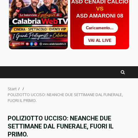
ASD CENADI CALCIO
VS
ASD AMARONI 08
Caricamento...
VAI AL LIVE
Facebook
Twitter
YouTube
Start
POLIZIOTTO UCCISO: NEANCHE DUE SETTIMANE DAL FUNERALE,
FUORI IL PRIMO.
POLIZIOTTO UCCISO: NEANCHE DUE
SETTIMANE DAL FUNERALE, FUORI IL
PRIMO.