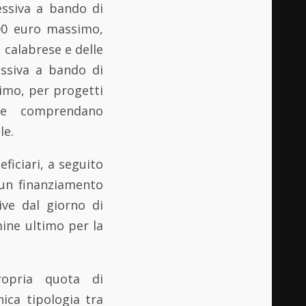
essiva a bando di
00 euro massimo,
a calabrese e delle
essiva a bando di
imo, per progetti
che comprendano
le.
ficiari, a seguito
 un finanziamento
ive dal giorno di
mine ultimo per la
ropria quota di
ica tipologia tra