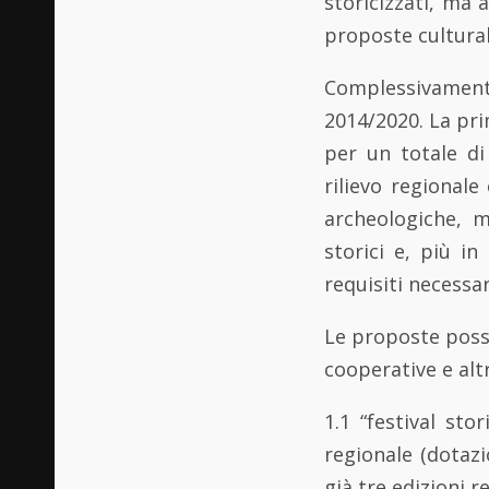
storicizzati, ma 
proposte culturali
Complessivament
2014/2020. La pri
per un totale di 
rilievo regionale
archeologiche, mu
storici e, più in
requisiti necessar
Le proposte posso
cooperative e alt
1.1 “festival sto
regionale (dotaz
già tre edizioni r