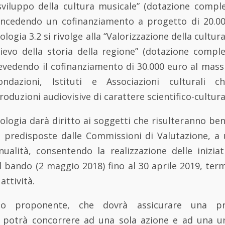
viluppo della cultura musicale” (dotazione compl
concedendo un cofinanziamento a progetto di 20.0
logia 3.2 si rivolge alla “Valorizzazione della cultur
ilievo della storia della regione” (dotazione compl
revedendo il cofinanziamento di 30.000 euro al mass
ndazioni, Istituti e Associazioni culturali 
oduzioni audiovisive di carattere scientifico-cultura
ologia darà diritto ai soggetti che risulteranno bene
e predisposte dalle Commissioni di Valutazione, a
ualità, consentendo la realizzazione delle iniziat
 bando (2 maggio 2018) fino al 30 aprile 2019, ter
attività.
to proponente, che dovrà assicurare una p
 potrà concorrere ad una sola azione e ad una un