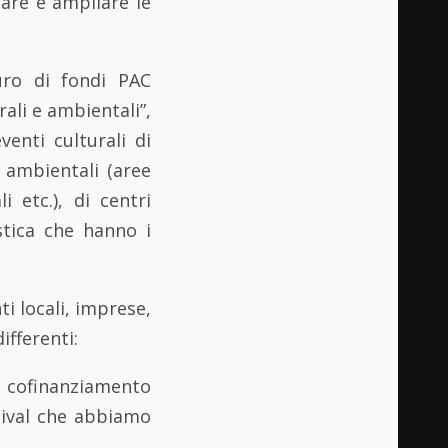
iare e ampliare le
uro di fondi PAC
ali e ambientali”,
venti culturali di
e ambientali (aree
i etc.), di centri
istica che hanno i
i locali, imprese,
ifferenti:
di cofinanziamento
tival che abbiamo