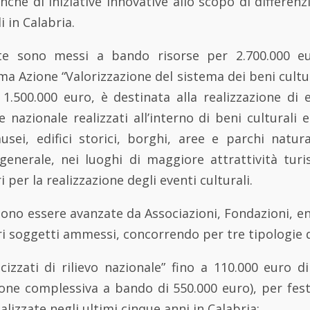
anche di iniziative innovative allo scopo di differenz
 in Calabria.
e sono messi a bando risorse per 2.700.000 e
ma Azione “Valorizzazione del sistema dei beni cultur
1.500.000 euro, è destinata alla realizzazione di e
 e nazionale realizzati all’interno di beni culturali 
sei, edifici storici, borghi, aree e parchi natural
 generale, nei luoghi di maggiore attrattività tur
i per la realizzazione degli eventi culturali.
no essere avanzate da Associazioni, Fondazioni, ent
ri soggetti ammessi, concorrendo per tre tipologie d
ricizzati di rilievo nazionale” fino a 110.000 euro 
ione complessiva a bando di 550.000 euro), per fes
ealizzate negli ultimi cinque anni in Calabria;