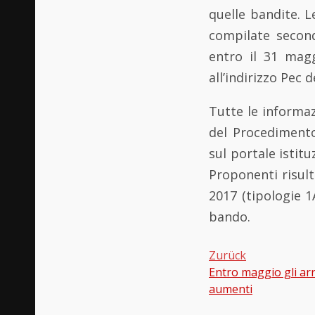
quelle bandite. L
compilate second
entro il 31 magg
all’indirizzo Pe
Tutte le informaz
del Procedimento
sul portale istitu
Proponenti risulta
2017 (tipologie 
bando.
Zurück
Entro maggio gli arr
Beitragsnavi
aumenti