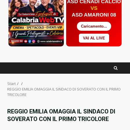
ASD CENADI CALCIO
VS
ASD AMARONI 08
Caricamento...
VAI AL LIVE
Facebook
Twitter
YouTube
Start
REGGIO EMILIA OMAGGIA IL SINDACO DI SOVERATO CON IL PRIMO
TRICOLORE
REGGIO EMILIA OMAGGIA IL SINDACO DI
SOVERATO CON IL PRIMO TRICOLORE