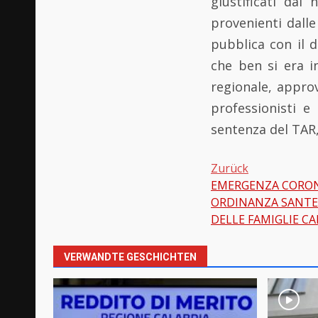
giustificati dal
provenienti dall
pubblica con il d
che ben si era i
regionale, approv
professionisti e
sentenza del TAR
Zurück
EMERGENZA CORON
Beitragsnavi
ORDINANZA SANTELL
DELLE FAMIGLIE CA
VERWANDTE GESCHICHTEN