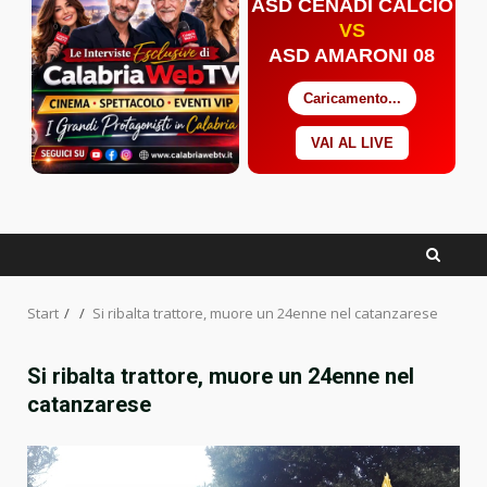
ASD CENADI CALCIO
VS
ASD AMARONI 08
Caricamento...
VAI AL LIVE
Facebook
Twitter
YouTube
Start
Si ribalta trattore, muore un 24enne nel catanzarese
Si ribalta trattore, muore un 24enne nel
catanzarese