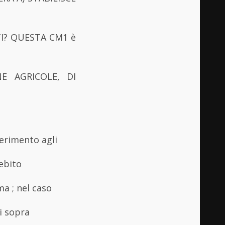
TI? QUESTA CM1 è
E AGRICOLE, DI
ferimento agli
ebito
a ; nel caso
i sopra