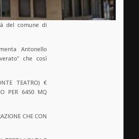
età del comune di
enta Antonello
verato” che così
ONTE TEATRO) €
ESO PER 6450 MQ
RAZIONE CHE CON