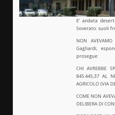
E’ andata desert
Soverato: suoli f
NON AVEVAMO D
Gagliardi, espo
prosegue:
CHI AVREBBE S
845.445,37 AL 
AGRICOLO (VIA DE
COME NON AVEVA
DELIBERA DI CON