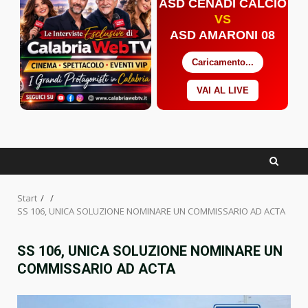
ASD CENADI CALCIO
VS
ASD AMARONI 08
Caricamento...
VAI AL LIVE
Facebook
Twitter
YouTube
Start
SS 106, UNICA SOLUZIONE NOMINARE UN COMMISSARIO AD ACTA
SS 106, UNICA SOLUZIONE NOMINARE UN
COMMISSARIO AD ACTA