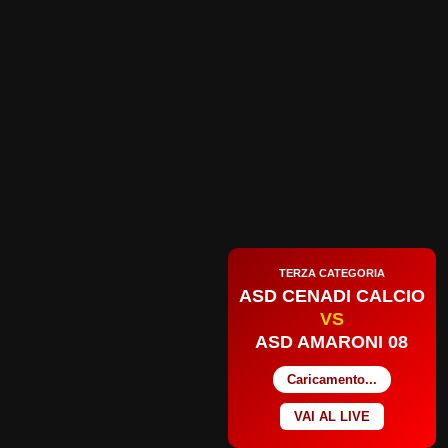
TERZA CATEGORIA
ASD CENADI CALCIO
VS
ASD AMARONI 08
Caricamento...
VAI AL LIVE