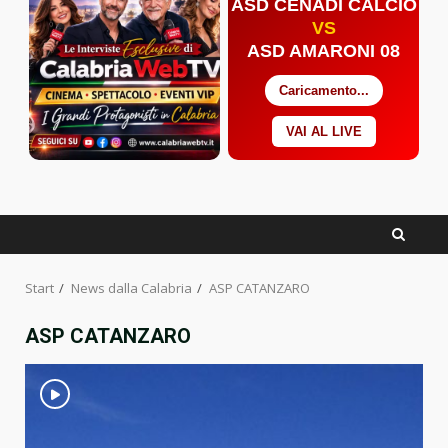
ASD CENADI CALCIO
VS
ASD AMARONI 08
Caricamento...
VAI AL LIVE
Facebook
Twitter
YouTube
Start
News dalla Calabria
ASP CATANZARO
ASP CATANZARO