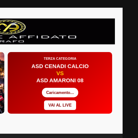
TERZA CATEGORIA
ASD CENADI CALCIO
VS
ASD AMARONI 08
Caricamento...
VAI AL LIVE
Facebook
Twitter
YouTube