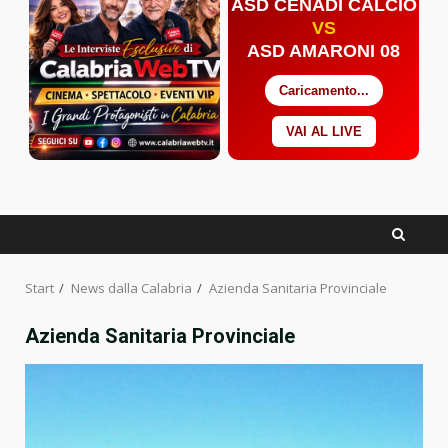
ASD CENADI CALCIO
VS
ASD AMARONI 08
Caricamento...
VAI AL LIVE
Facebook
Twitter
YouTube
Start
News dalla Calabria
Azienda Sanitaria Provinciale
Azienda Sanitaria Provinciale