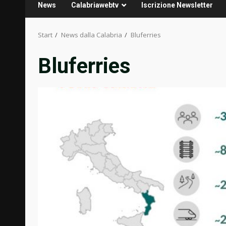
News
Calabriawebtv
Iscrizione Newsletter
Start
News dalla Calabria
Bluferries
Bluferries