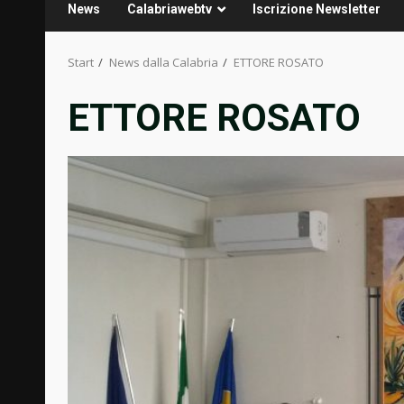
News
Calabriawebtv
Iscrizione Newsletter
Start
News dalla Calabria
ETTORE ROSATO
ETTORE ROSATO