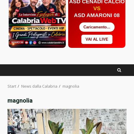
ASD CENADI CALCIO
VS
ASD AMARONI 08
Caricamento...
VAI AL LIVE
Facebook
Twitter
YouTube
Start
News dalla Calabria
magnolia
magnolia