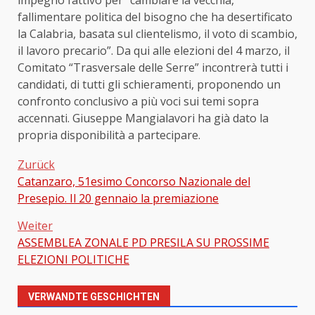
impegno fattivo per “cambiare la vecchia,
fallimentare politica del bisogno che ha desertificato
la Calabria, basata sul clientelismo, il voto di scambio,
il lavoro precario”. Da qui alle elezioni del 4 marzo, il
Comitato “Trasversale delle Serre” incontrerà tutti i
candidati, di tutti gli schieramenti, proponendo un
confronto conclusivo a più voci sui temi sopra
accennati. Giuseppe Mangialavori ha già dato la
propria disponibilità a partecipare.
Zurück
Catanzaro, 51esimo Concorso Nazionale del
Beitragsnavigation
Presepio. Il 20 gennaio la premiazione
Weiter
ASSEMBLEA ZONALE PD PRESILA SU PROSSIME
ELEZIONI POLITICHE
VERWANDTE GESCHICHTEN