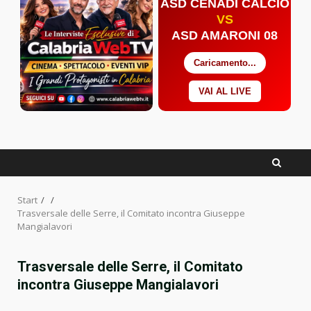
ASD CENADI CALCIO
VS
ASD AMARONI 08
Caricamento...
VAI AL LIVE
Facebook
Twitter
YouTube
Start
Trasversale delle Serre, il Comitato incontra Giuseppe
Mangialavori
Trasversale delle Serre, il Comitato
incontra Giuseppe Mangialavori