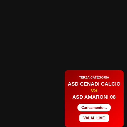
TERZA CATEGORIA
ASD CENADI CALCIO
VS
ASD AMARONI 08
Caricamento...
VAI AL LIVE