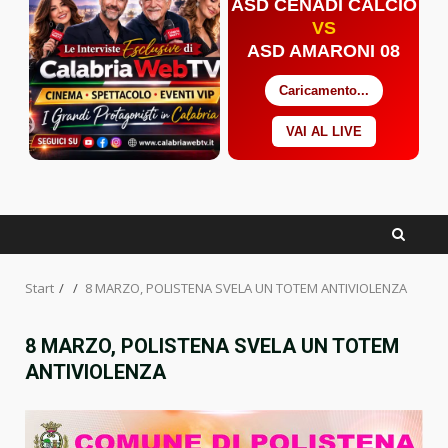
ASD CENADI CALCIO
VS
ASD AMARONI 08
Caricamento...
VAI AL LIVE
Facebook
Twitter
YouTube
Start
8 MARZO, POLISTENA SVELA UN TOTEM ANTIVIOLENZA
8 MARZO, POLISTENA SVELA UN TOTEM
ANTIVIOLENZA