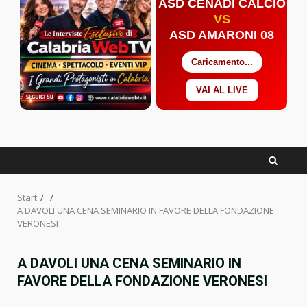
ASD CENADI CALCIO
VS
ASD AMARONI 08
Caricamento...
VAI AL LIVE
Facebook
Twitter
YouTube
Start
A DAVOLI UNA CENA SEMINARIO IN FAVORE DELLA FONDAZIONE
VERONESI
A DAVOLI UNA CENA SEMINARIO IN
FAVORE DELLA FONDAZIONE VERONESI