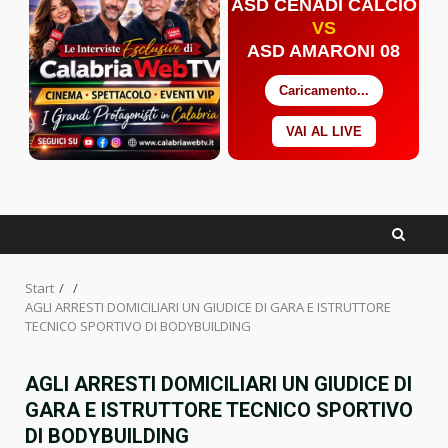
ASD CENADI CALCIO
VS
ASD AMARONI 08
Caricamento...
VAI AL LIVE
Facebook
Twitter
YouTube
Start
AGLI ARRESTI DOMICILIARI UN GIUDICE DI GARA E ISTRUTTORE
TECNICO SPORTIVO DI BODYBUILDING
AGLI ARRESTI DOMICILIARI UN GIUDICE DI
GARA E ISTRUTTORE TECNICO SPORTIVO
DI BODYBUILDING