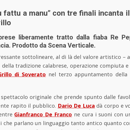
fattu a manu” con tre finali incanta i
illo
brese liberamente tratto dalla fiaba Re Pe
ncia. Prodotto da Scena Verticale.
essante sottolineare, al di là del valore artistico – al
no della tradizione calabrese, operazione compiuta e
rillo di Soverato
nel terzo appuntamento della 
o spettacolo originale che prende spunto dalle favol
nte rapito il pubblico.
Dario De Luca
dà corpo e v
ntre
Gianfranco De Franco
ne cura i suoni con u
ti che parlano un linguaggio tanto antico quanto 