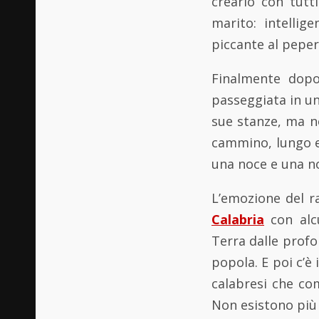
crearlo con tutt
marito: intellig
piccante al peper
Finalmente dop
passeggiata in un
sue stanze, ma no
cammino, lungo e
una noce e una no
L’emozione del ra
Calabria
con alcu
Terra dalle profo
popola. E poi c’è
calabresi che com
Non esistono più 