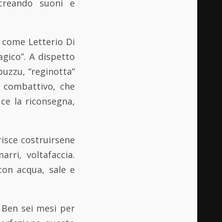
 creando suoni e
i come Letterio Di
agico”. A dispetto
ipuzzu, “reginotta”
o combattivo, che
ce la riconsegna,
risce costruirsene
rri, voltafaccia.
con acqua, sale e
 Ben sei mesi per