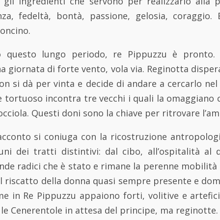
i gli ingredienti che servono per realizzarlo alla 
enza, fedeltà, bontà, passione, gelosia, coraggio
oncino.
o questo lungo periodo, re Pippuzzu è pronto.
a giornata di forte vento, vola via. Reginotta dispera
n si dà per vinta e decide di andare a cercarlo nel
 tortuoso incontra tre vecchi i quali la omaggiano 
cciola. Questi doni sono la chiave per ritrovare l’am
cconto si coniuga con la ricostruzione antropologi
ni dei tratti distintivi: dal cibo, all’ospitalità al
nde radici che è stato e rimane la perenne mobilità 
 il riscatto della donna quasi sempre presente e dom
e in Re Pippuzzu appaiono forti, volitive e artefici
le Cenerentole in attesa del principe, ma reginotte.