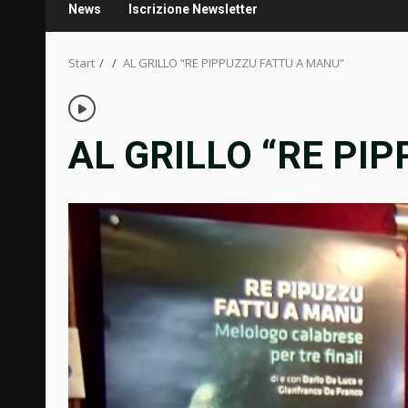
News
Iscrizione Newsletter
Start
AL GRILLO “RE PIPPUZZU FATTU A MANU”
AL GRILLO “RE PI