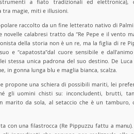
 strumenti a fiato tradizionali ed elettronica),
tra magie, miti e illusioni.
polare raccolto da un fine letterato nativo di Palm
e novelle calabresi tratto da “Re Pepe e il vento m
onista della storia non è un re, ma la figlia di re P
 suo e “capatosta”dal cuore sensibile e dall’anim
 lei stessa unica padrona del suo destino. De Luca 
e, in gonna lunga blu e maglia bianca, scalza.
e propone una schiera di possibili mariti, lei prefe
é gli uomini chisti su: inconcludenti, brutti, tama
un marito da sola, al setaccio che è un tamburo, 
ta con una filastrocca (Re Pippuzzu fattu a manu).