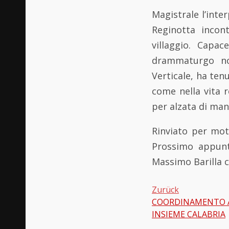
Magistrale l’inte
Reginotta incont
villaggio. Capa
drammaturgo non
Verticale, ha tenu
come nella vita re
per alzata di man
Rinviato per mot
Prossimo appunt
Massimo Barilla c
Zurück
COORDINAMENTO 
Beitragsnavi
INSIEME CALABRIA