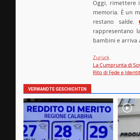
Oggi, rimettere 
memoria. È un mod
restano salde.
rappresentano la
bambini e arriva a
Zurück
La Cumprunta di So
Beitragsnavi
Rito di Fede e Identit
VERWANDTE GESCHICHTEN