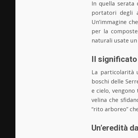
In quella serata 
portatori degli 
Un’immagine che, 
per la compostez
naturali usate u
Il significat
La particolarità
boschi delle Serr
e cielo, vengono 
velina che sfidan
“rito arboreo” che
Un’eredità d