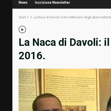
News
Iscrizione Newsletter
Start
La Naca di Davoli: il rito millenario degli abeti nell’e
La Naca di Davoli: il
2016.