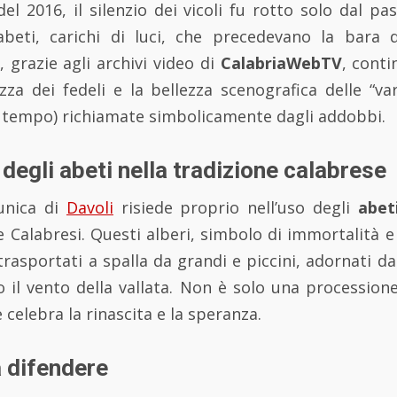
del 2016, il silenzio dei vicoli fu rotto solo dal p
abeti, carichi di luci, che precedevano la bara 
grazie agli archivi video di
CalabriaWebTV
, cont
za dei fedeli e la bellezza scenografica delle “var
n tempo) richiamate simbolicamente dagli addobbi.
o degli abeti nella tradizione calabrese
 unica di
Davoli
risiede proprio nell’uso degli
abet
e Calabresi. Questi alberi, simbolo di immortalità e
trasportati a spalla da grandi e piccini, adornati da
o il vento della vallata. Non è solo una procession
 celebra la rinascita e la speranza.
a difendere