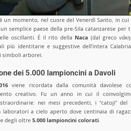
è un momento, nel cuore del Venerdì Santo, in cui 
 un semplice paese della pre-Sila catanzarese per t
le oscillanti. È il rito della
Naca
(dal greco
νάκη
li più identitarie e suggestive dell’intera Calabr
i simboli arborei.
one dei 5.000 lampioncini a Davoli
016
viene ricordata dalla comunità davolese 
mento creativo. Fu un anno in cui il coinvolgim
straordinarie: nei mesi precedenti, i “catoji” del 
 laboratori a cielo aperto dove centinaia di ragazz
e degli oltre
5.000 lampioncini colorati
.