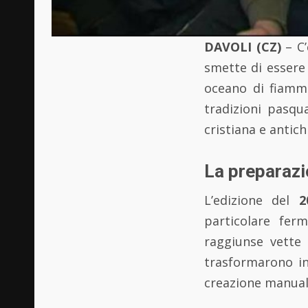
DAVOLI (CZ)
– C’
smette di essere
oceano di fiammel
tradizioni pasqua
cristiana e antich
La preparazi
L’edizione del
2
particolare fer
raggiunse vette 
trasformarono in
creazione manual