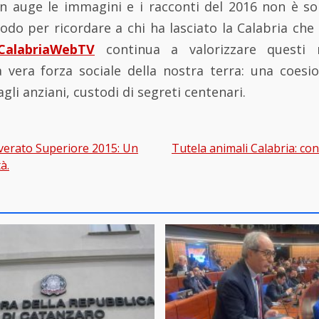
in auge le immagini e i racconti del 2016 non è sol
o per ricordare a chi ha lasciato la Calabria che l
CalabriaWebTV
continua a valorizzare questi
 vera forza sociale della nostra terra: una coesi
gli anziani, custodi di segreti centenari.
verato Superiore 2015: Un
Tutela animali Calabria: cont
gation
à.