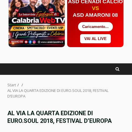
ASD CENADI CALCIO
VS
ASD AMARONI 08
Caricamento...
VAI AL LIVE
Facebook
Twitter
YouTube
Start
AL VIA LA QUARTA EDIZIONE DI EURO.SOUL 2018, FESTIVAL
D’EUROPA
AL VIA LA QUARTA EDIZIONE DI
EURO.SOUL 2018, FESTIVAL D’EUROPA