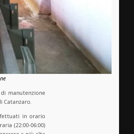
one
i di manutenzione
 di Catanzaro.
ettuati in orario
raria (22:00-06:00)
anzarese a più alta