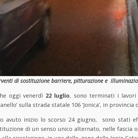
rventi di sostituzione barriere, pitturazione e illuminazi
he oggi venerdì
22 luglio
, sono terminati i lavor
panello’ sulla strada statale 106 ‘Jonica’, in provincia
no avuto inizio lo scorso 24 giugno, sono stati eff
tituzione di un senso unico alternato, nelle fascia o
 alla circolazione, in una delle zone dello Jonio Cat