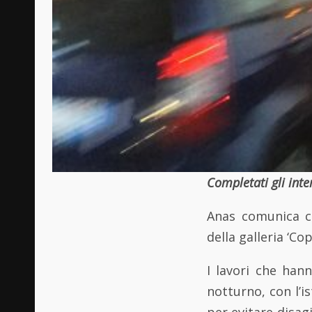
Completati gli inte
Anas comunica c
della galleria ‘Co
I lavori che han
notturno, con l’is
per evitare disagi